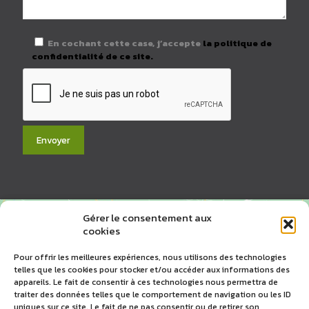
En cochant cette case, j’accepte
la politique de
confidentialité de ce site.
Gérer le consentement aux
cookies
Pour offrir les meilleures expériences, nous utilisons des technologies
telles que les cookies pour stocker et/ou accéder aux informations des
appareils. Le fait de consentir à ces technologies nous permettra de
traiter des données telles que le comportement de navigation ou les ID
Cliquez pour accepter les cookies
uniques sur ce site. Le fait de ne pas consentir ou de retirer son